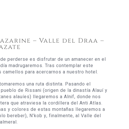
Tazarine – Valle del Draa –
azate
ede perderse es disfrutar de un amanecer en el
e día madrugaremos. Tras contemplar este
camellos para acercarnos a nuestro hotel.
tomaremos una ruta distinta. Pasando el
 pueblo de Rissani (origen de la dinastía Alauí y
ltanes alauíes) llegaremos a Alnif, donde nos
era que atraviesa la cordillera del Anti Atlas.
mas y colores de estas montañas llegaremos a
lo bereber), N’kob y, finalmente, al Valle del
almeral.