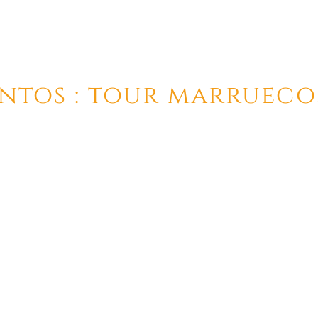
ntos : tour marruecos
o del 50% para los niños de entre 2 y 10 años. Los me
hacer el tour de forma gratuita.