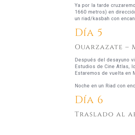
Ya por la tarde cruzaremos
1660 metros) en direcci
un riad/kasbah con encan
Día 5
Ouarzazate –
Después del desayuno vis
Estudios de Cine Atlas, l
Estaremos de vuelta en M
Noche en un Riad con enc
Día 6
Traslado al a