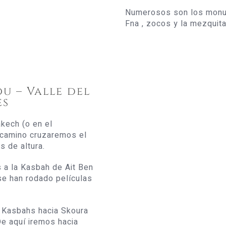
Numerosos son los monum
Fna , zocos y la mezquita
u – Valle del
es
kech (o en el
l camino cruzaremos el
s de altura.
 a la Kasbah de Ait Ben
se han rodado películas
l Kasbahs hacia Skoura
e aquí iremos hacia