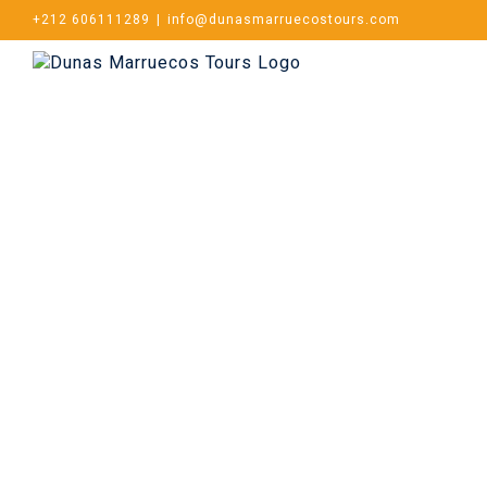
+212 606111289
|
info@dunasmarruecostours.com
Inicio
Q