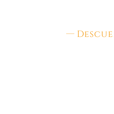
Descue
Se ofrece un descuent