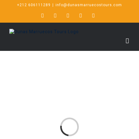
+212 606111289
|
info@dunasmarruecostours.com
Cargando...