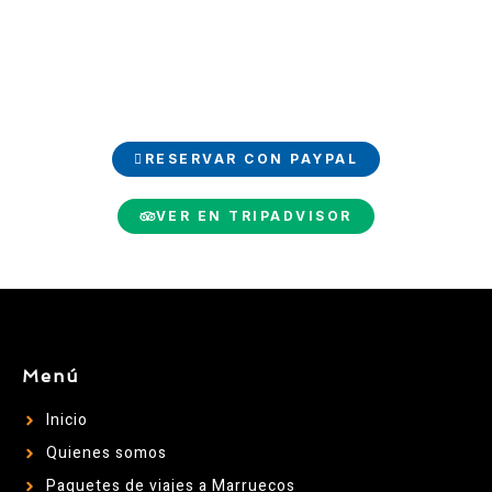
experiencia
Reserva tu viaje de lujo fácilmente con PayPal y comparte
tus momentos inolvidables en TripAdvisor.
RESERVAR CON PAYPAL
VER EN TRIPADVISOR
Menú
Inicio
Quienes somos
Paquetes de viajes a Marruecos